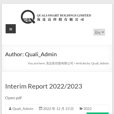
Skip
to
content
Menu
滉
Choose
a
达
language
富
Author:
Quali_Admin
控
You are here:
滉达富控股有限公司
>
Articles by: Quali_Admin
股
有
Interim Report 2022/2023
限
公
Open pdf
司
Quali_Admin
2022 年 12 月 23 日
2022